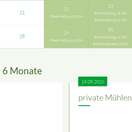
23
22
21
Eheschließung 15.30h
Eheschließung 15.30h
Eheschließung 12.30h
30
29
28
Eheschließung 14.30h
Eheschließung 14.30h
Backofengruppe 15.00h
n 6 Monate
18.08.2026
private Mühlen