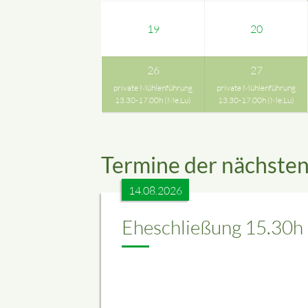
19
20
26
27
private Mühlenführung
private Mühlenführung
13.30-17.00h (Me,Lu)
13.30-17.00h (Me,Lu)
Termine der nächste
14.08.2026
Eheschließung 15.30h