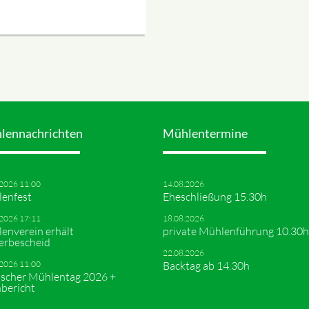
lennachrichten
Mühlentermine
.2026 11:00
14.08.2026
enfest
Eheschließung 15.30h
.2026 17:11
18.08.2026
enverein erhält
private Mühlenführung 10.30h
erbescheid
22.08.2026
.2026 11:00
Backtag ab 14.30h
scher Mühlentag 2026 +
bericht