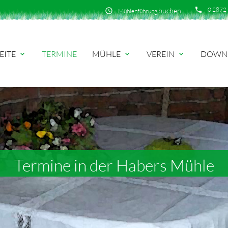
phone
0 2872 
buchen
schedule
Mühlenführung
EITE
TERMINE
MÜHLE
VEREIN
DOWN
expand_more
expand_more
expand_more
Termine in der Habers Mühle