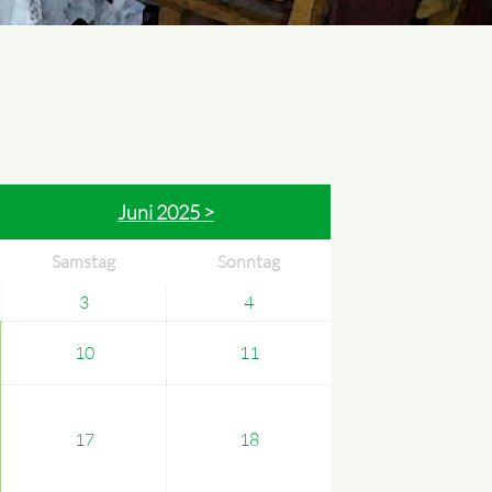
Juni 2025 >
Samstag
Sonntag
3
4
10
11
17
18