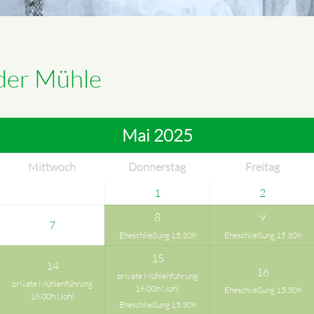
 der Mühle
Mai 2025
Mittwoch
Donnerstag
Freitag
1
2
8
9
7
Eheschließung 15.30h
Eheschließung 15.30h
15
14
16
private Mühlenführung
private Mühlenführung
16.00h (Joh)
Eheschließung 15.30h
16.00h (Joh)
Eheschließung 15.30h