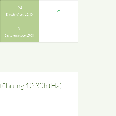
24
25
Eheschließung 12.30h
31
Backofengruppe 15.00h
führung 10.30h (Ha)