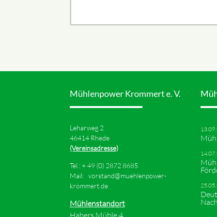
Mühlenpower Krommert e. V.
Müh
Leharweg 2
13.09
Mühl
46414 Rhede
(Vereinsadresse)
14.07
Mühl
Tel.: +
49 (0) 2872 8685
Förd
Mail:
vorstand@muehlenpower-
krommert.de
25.05
Deut
Nach
Mühlenstandort
Habers Mühle 4