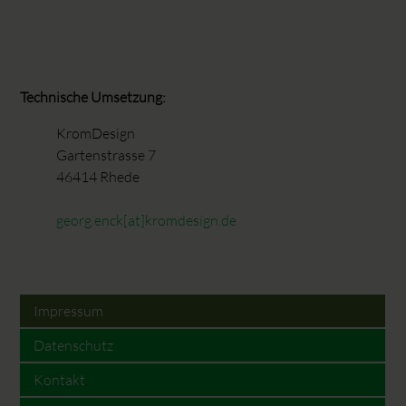
Technische Umsetzung:
KromDesign
Gartenstrasse 7
46414 Rhede
georg.enck[at]kromdesign.de
Impressum
Datenschutz
Kontakt