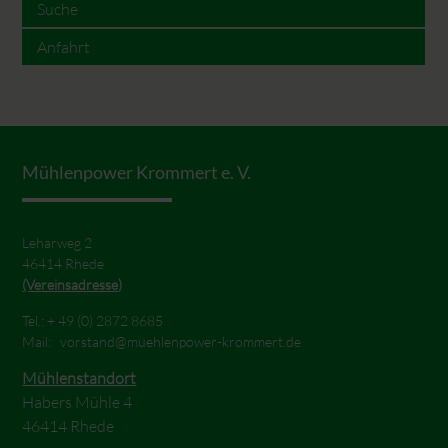
Suche
Anfahrt
Mühlenpower Krommert e. V.
Leharweg 2
46414 Rhede
(Vereinsadresse)
Tel.: +
49 (0) 2872 8685
Mail:
vorstand@muehlenpower-krommert.de
Mühlenstandort
Habers Mühle 4
46414 Rhede