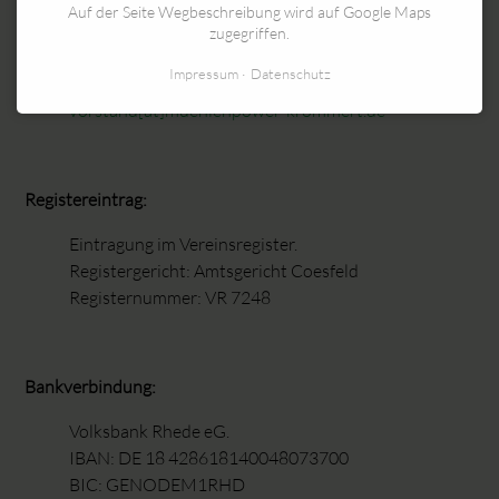
Hans Wessels
Auf der Seite Wegbeschreibung wird auf Google Maps
Leharweg 2
zugegriffen.
46414 Rhede
Impressum
Datenschutz
vorstand[at]muehlenpower-krommert.de
Registereintrag:
Eintragung im Vereinsregister.
Registergericht: Amtsgericht Coesfeld
Registernummer: VR 7248
Bankverbindung:
Volksbank Rhede eG.
IBAN: DE 18 428618140048073700
BIC: GENODEM1RHD