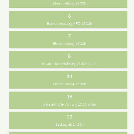
Eheschließung 14.00h
6
Backofennutzung KFD 15.00h
7
Eheschließung 15.30h
8
private Mühlenführung 15.30h (La,Jö)
14
Eheschließung 15.30h
18
private Mühlenführung 10.30h (Ha)
22
Backtag ab 14.30h