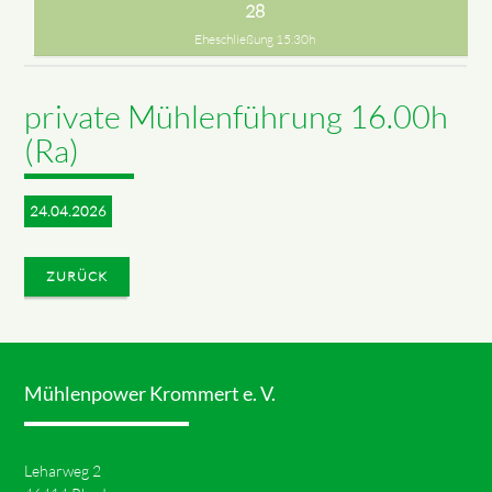
28
Eheschließung 15.30h
private Mühlenführung 16.00h
(Ra)
24.04.2026
ZURÜCK
Mühlenpower Krommert e. V.
Leharweg 2