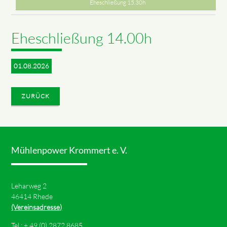
Eheschließung 15.30h
Eheschließung 14.00h
01.08.2026
ZURÜCK
Mühlenpower Krommert e. V.
Leharweg 2
46414 Rhede
(Vereinsadresse)
Tel.: +
49 (0) 2872 8685