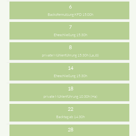
6
Backofennutzung KFD 15.00h
7
Eheschließung 15.30h
8
private Mühlenführung 15.30h (La,Jö)
14
Eheschließung 15.30h
18
private Mühlenführung 10.30h (Ha)
22
Backtag ab 14.30h
28