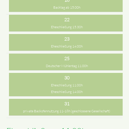
Backtag ab 15.00h
22
Eheschließung 15.30h
23
Eheschließung 14.00h
25
Deutscher Mühlentag 11.00h
30
Eheschließung 11.00h
Eheschließung 14.00h
31
private Backofennutzung 11-18h (geschlossene Gesellschaft)