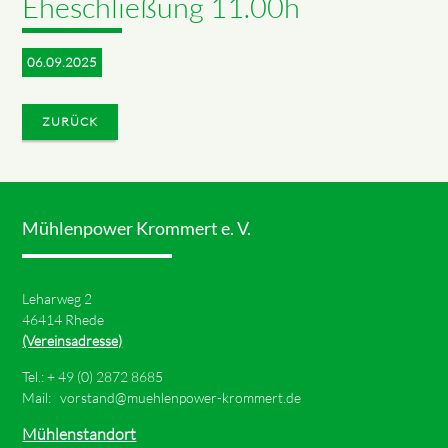
Eheschließung 11.00h
06.09.2025
ZURÜCK
Mühlenpower Krommert e. V.
Leharweg 2
46414 Rhede
(Vereinsadresse)
Tel.: +
49 (0) 2872 8685
Mail:
vorstand@muehlenpower-krommert.de
Mühlenstandort