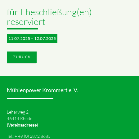
für Eheschließung(en)
reserviert
11.07.2025 – 12.07.2025
ZURÜCK
Mühlenpower Krommert e. V.
Leharweg 2
46414 Rhede
(Vereinsadresse)
Tel.: +
49 (0) 2872 8685