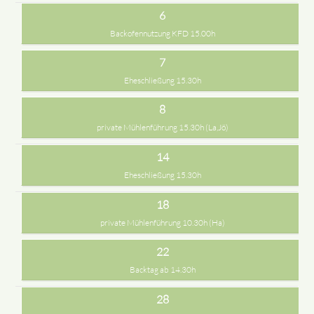
6
Backofennutzung KFD 15.00h
7
Eheschließung 15.30h
8
private Mühlenführung 15.30h (La,Jö)
14
Eheschließung 15.30h
18
private Mühlenführung 10.30h (Ha)
22
Backtag ab 14.30h
28