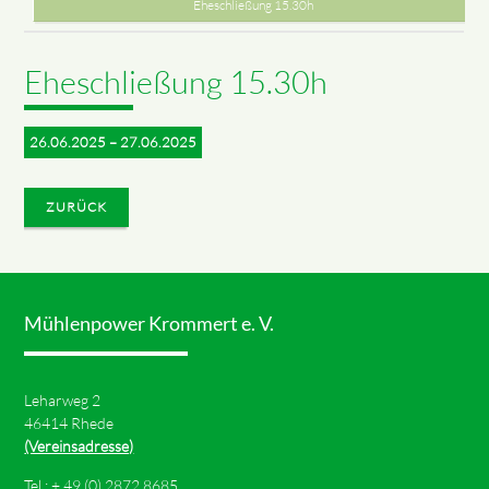
Eheschließung 15.30h
Eheschließung 15.30h
26.06.2025 – 27.06.2025
ZURÜCK
Mühlenpower Krommert e. V.
Leharweg 2
46414 Rhede
(Vereinsadresse)
Tel.: +
49 (0) 2872 8685