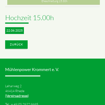
Eheschließung 15.30h
Hochzeit 15.00h
22.08.2025
ZURÜCK
Mühlenpower Krommert e. V.
Leharweg 2
46414 Rhede
(Vereinsadresse)
Tel.: +
49 (0) 2872 8685