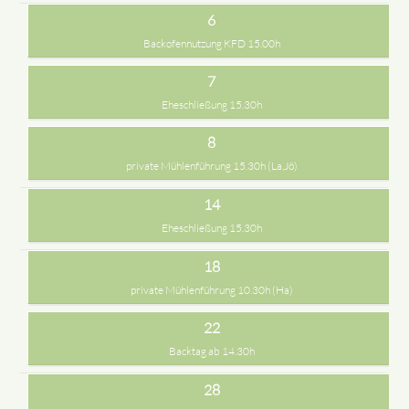
6
Backofennutzung KFD 15.00h
7
Eheschließung 15.30h
8
private Mühlenführung 15.30h (La,Jö)
14
Eheschließung 15.30h
18
private Mühlenführung 10.30h (Ha)
22
Backtag ab 14.30h
28