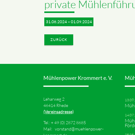
private Mühlenführ
31.08.2024 – 01.09.2024
ZURÜCK
Mühlenpower Krommert e. V.
Müh
Leharweg 2
13.09
Mühl
46414 Rhede
(Vereinsadresse)
14.07
Mühl
Tel.: +
49 (0) 2872 8685
Förd
Mail:
vorstand@muehlenpower-
25.05