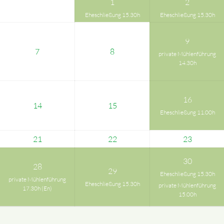
1
2
Eheschließung 15.30h
Eheschließung 15.30h
9
7
8
private Mühlenführung
14.30h
16
14
15
Eheschließung 11.00h
21
22
23
30
28
29
Eheschließung 15.30h
private Mühlenführung
Eheschließung 15.30h
private Mühlenführung
17.30h (En)
15.00h