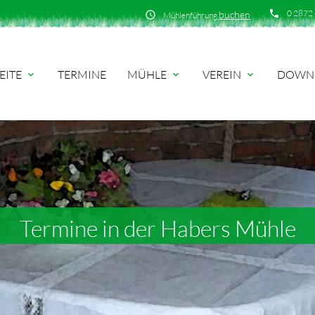
phone
0 2872 
buchen
schedule
Mühlenführung
EITE
TERMINE
MÜHLE
VEREIN
DOWN
expand_more
expand_more
expand_more
Termine in der Habers Mühle