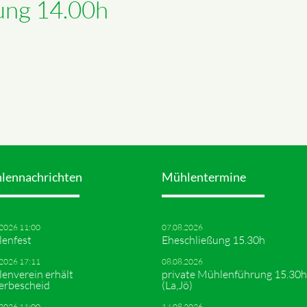
ung 14.00h
lennachrichten
Mühlentermine
.2026 11:00
07.08.2026
enfest
Eheschließung 15.30h
.2026 17:11
08.08.2026
enverein erhält
private Mühlenführung 15.30h
erbescheid
(La,Jö)
.2026 11:00
14.08.2026