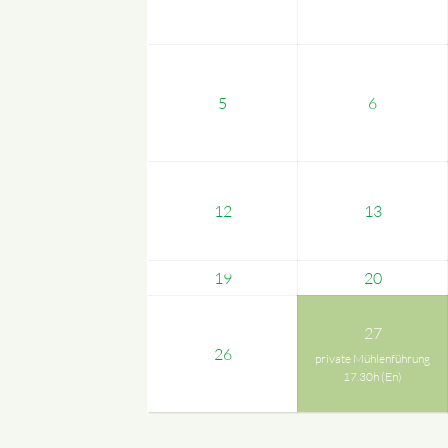
5
6
12
13
19
20
27
26
private Mühlenführung
17.30h (En)