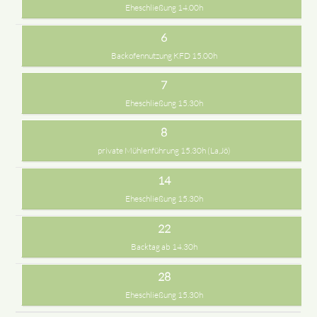
Eheschließung 14.00h
6
Backofennutzung KFD 15.00h
7
Eheschließung 15.30h
8
private Mühlenführung 15.30h (La,Jö)
14
Eheschließung 15.30h
22
Backtag ab 14.30h
28
Eheschließung 15.30h