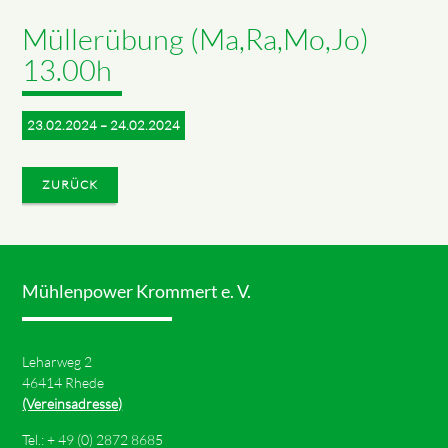
Müllerübung (Ma,Ra,Mo,Jo)
13.00h
23.02.2024 – 24.02.2024
ZURÜCK
Mühlenpower Krommert e. V.
Leharweg 2
46414 Rhede
(Vereinsadresse)
Tel.: +
49 (0) 2872 8685