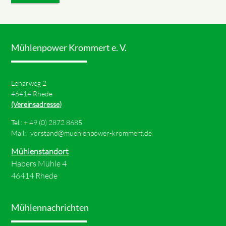
Mühlenpower Krommert e. V.
Leharweg 2
46414 Rhede
(Vereinsadresse)
Tel.: +
49 (0) 2872 8685
Mail:
vorstand@muehlenpower-krommert.de
Mühlenstandort
Habers Mühle 4
46414 Rhede
Mühlennachrichten