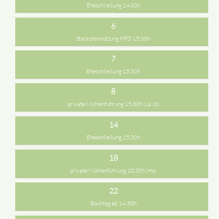
Eheschließung 14.00h
6
Backofennutzung KFD 15.00h
7
Eheschließung 15.30h
8
private Mühlenführung 15.30h (La,Jö)
14
Eheschließung 15.30h
18
private Mühlenführung 10.30h (Ha)
22
Backtag ab 14.30h