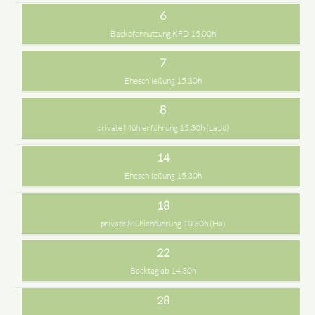
6
Backofennutzung KFD 15.00h
7
Eheschließung 15.30h
8
private Mühlenführung 15.30h (La,Jö)
14
Eheschließung 15.30h
18
private Mühlenführung 10.30h (Ha)
22
Backtag ab 14.30h
28