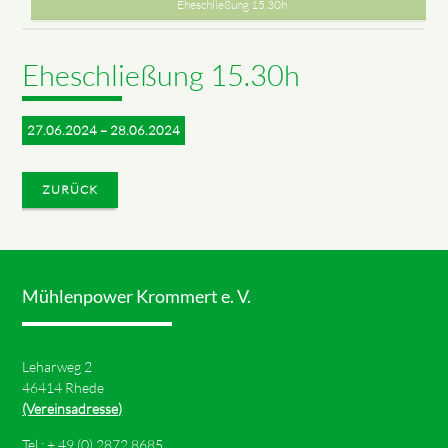
Eheschließung 15.30h
Eheschließung 15.30h
27.06.2024 – 28.06.2024
ZURÜCK
Mühlenpower Krommert e. V.
Leharweg 2
46414 Rhede
(Vereinsadresse)
Tel.: +
49 (0) 2872 8685