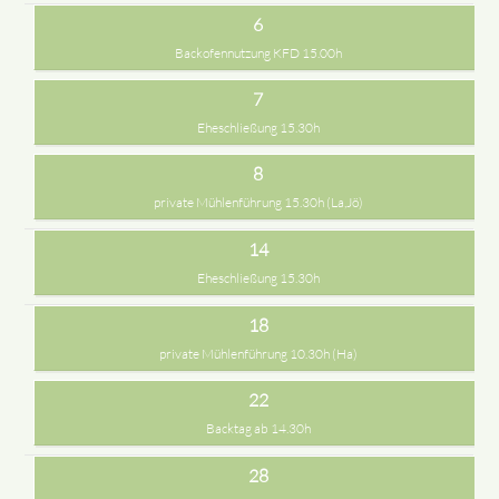
6
Backofennutzung KFD 15.00h
7
Eheschließung 15.30h
8
private Mühlenführung 15.30h (La,Jö)
14
Eheschließung 15.30h
18
private Mühlenführung 10.30h (Ha)
22
Backtag ab 14.30h
28