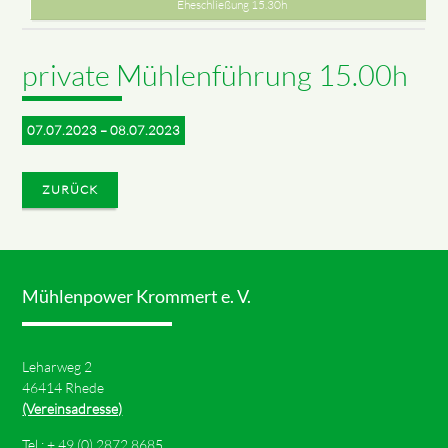
Eheschließung 15.30h
private Mühlenführung 15.00h
07.07.2023 – 08.07.2023
ZURÜCK
Mühlenpower Krommert e. V.
Leharweg 2
46414 Rhede
(Vereinsadresse)
Tel.: +
49 (0) 2872 8685