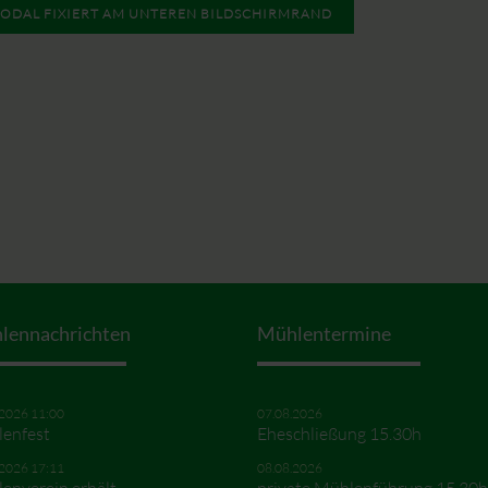
ODAL FIXIERT AM UNTEREN BILDSCHIRMRAND
lennachrichten
Mühlentermine
.2026 11:00
07.08.2026
enfest
Eheschließung 15.30h
.2026 17:11
08.08.2026