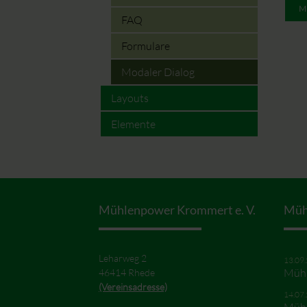
M
FAQ
Formulare
Modaler Dialog
Layouts
Elemente
Mühlenpower Krommert e. V.
Müh
Leharweg 2
13.09
Mühl
46414 Rhede
(Vereinsadresse)
14.07