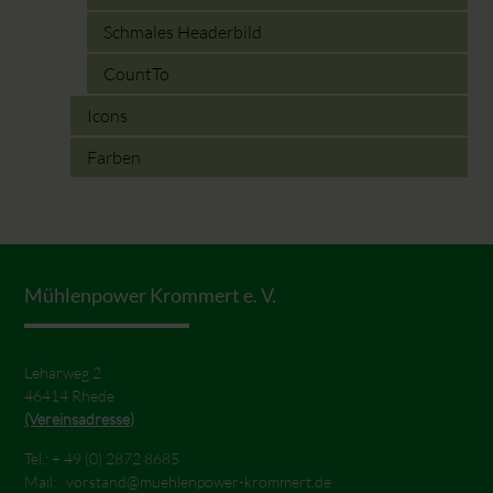
Schmales Headerbild
CountTo
Icons
Farben
Mühlenpower Krommert e. V.
Leharweg 2
46414 Rhede
(Vereinsadresse)
Tel.: +
49 (0) 2872 8685
Mail:
vorstand@muehlenpower-krommert.de