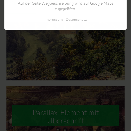
Parallax-Element
Auf der Seite Wegbeschreibung wird auf Google Maps
zugegriffen.
Impressum
Datenschutz
Parallax-Element mit
Überschrift